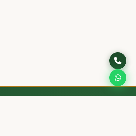
IZ
İLETIŞIM
Yeniyayla Mahallesi, Merkez
ık