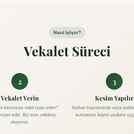
Nasıl İşliyor?
Vekalet Süreci
2
3
Vekalet Verin
Kesim Yapılır
ı kesmeye vekil tayin ettim"
Kurban bayramında veya belirle
niyet edin. Biz sizin vekiliniz
kurbanınız İslami usullere uyg
oluyoruz.