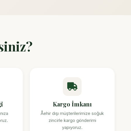
siniz?
i
Kargo İmkanı
ınıza
Åehir dışı müşterilerimize soğuk
ruz.
zincirle kargo gönderimi
yapıyoruz.