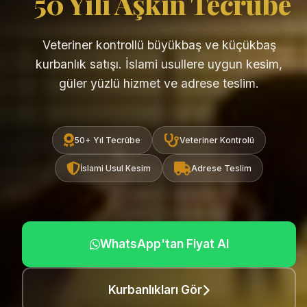
50 Yılı Aşkın Tecrübe
Veteriner kontrollü büyükbaş ve küçükbaş
kurbanlık satışı. İslami usullere uygun kesim,
güler yüzlü hizmet ve adrese teslim.
50+ Yıl Tecrübe
Veteriner Kontrolü
İslami Usul Kesim
Adrese Teslim
WhatsApp'tan Fiyat Al
Kurbanlıkları Gör