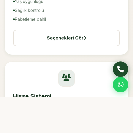
Yaş uygunluğu
Sağlık kontrolü
Paketleme dahil
Seçenekleri Gör
Hisse Sistemi
Büyükbaş hisse. 1/7, 2/7 veya daha fazla hisse
seçeneği.
Hisse başı ~35-60 kg
Uygun fiyat