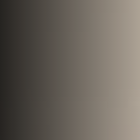
Hisse Sistemi
Hizmetler
Vekaletle Kesim
Adak & Akika
Tüm Hizmetler
İletişim
Ara
WhatsApp