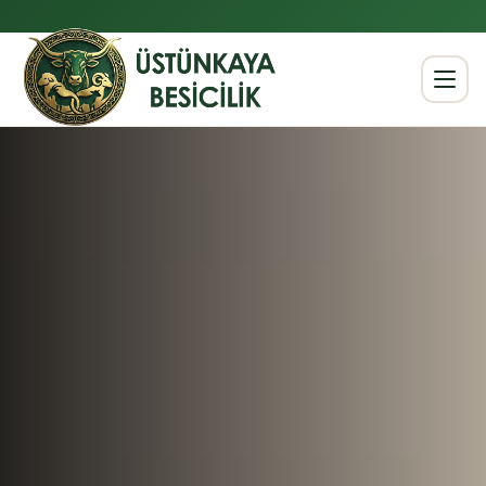
Anasayfa
Hakkımızda
Kurbanlıklar
Büyükbaş
Küçükbaş
Hisse Seçenekleri