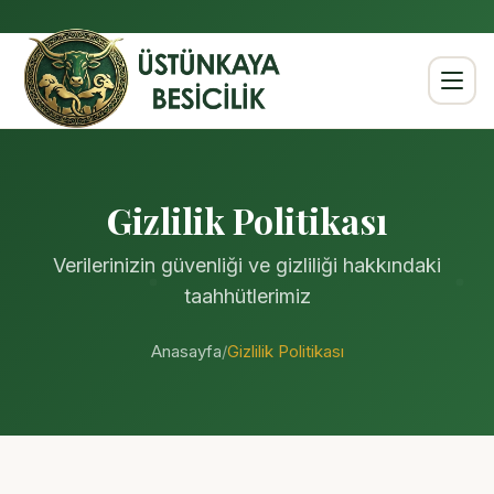
Anasayfa
Gizlilik Politikası
Hakkımızda
Verilerinizin güvenliği ve gizliliği hakkındaki
taahhütlerimiz
Kurbanlıklar
Anasayfa
/
Gizlilik Politikası
Büyükbaş
Küçükbaş
Hisse Seçenekleri