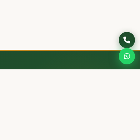
Adana merkezli profesyonel kurbanlık satış hizmetiyle
büyükbaş ve küçükbaş kurbanlık, adaklık ve akika
hayvanlarını İslami usullere uygun...