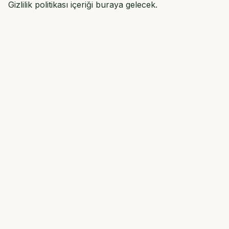
Gizlilik politikası içeriği buraya gelecek.
Hisse Sistemi
Hizmetler
Vekaletle Kesim
Adak & Akika
Tüm Hizmetler
İletişim
Ara
WhatsApp