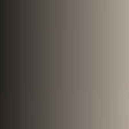
Hisse Sistemi
Hizmetler
Vekaletle Kesim
Adak & Akika
Tüm Hizmetler
İletişim
Ara
WhatsApp