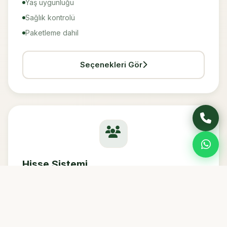
Yaş uygunluğu
Sağlık kontrolü
Paketleme dahil
Seçenekleri Gör
Hisse Sistemi
Büyükbaş hisse. 1/7, 2/7 veya daha fazla hisse
seçeneği.
Hisse başı ~35-60 kg
Uygun fiyat