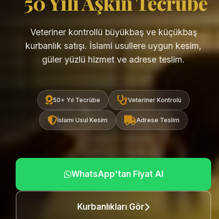
50 Yılı Aşkın Tecrübe
Veteriner kontrollü büyükbaş ve küçükbaş
kurbanlık satışı. İslami usullere uygun kesim,
güler yüzlü hizmet ve adrese teslim.
50+ Yıl Tecrübe
Veteriner Kontrolü
İslami Usul Kesim
Adrese Teslim
WhatsApp'tan Fiyat Al
Kurbanlıkları Gör