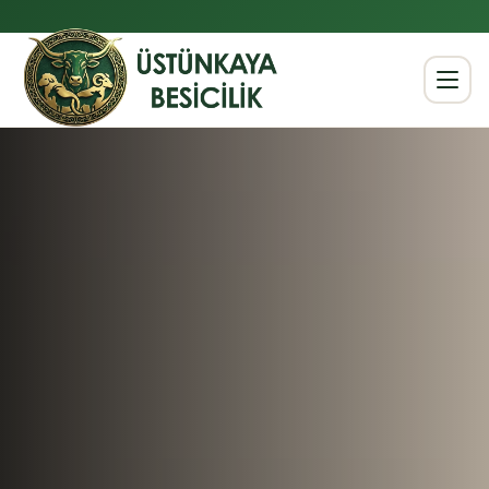
Anasayfa
Hakkımızda
Kurbanlıklar
Büyükbaş
Küçükbaş
Hisse Seçenekleri